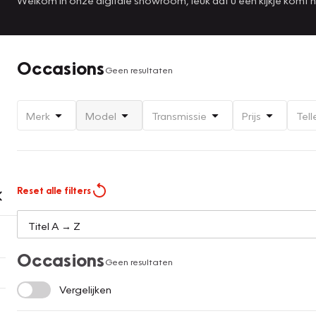
Occasions
Geen resultaten
Merk
Model
Transmissie
Prijs
Tell
Reset alle filters
Occasions
Geen resultaten
Vergelijken