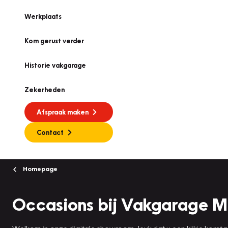
Werkplaats
Kom gerust verder
Historie vakgarage
Zekerheden
Afspraak maken
Contact
Homepage
Occasions bij Vakgarage 
Welkom in onze digitale showroom, leuk dat u een kijkje komt