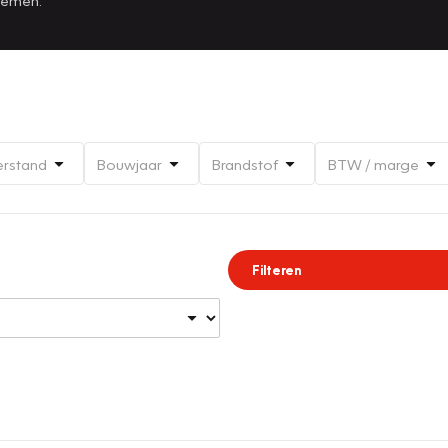
erstand
Bouwjaar
Brandstof
BTW / marge
Filteren