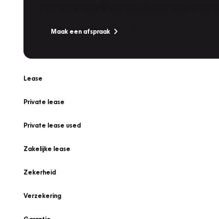
Is uw auto toe aan Onderhoud, Bandenwissel of een Va
Maak een afspraak
Lease
Private lease
Private lease used
Zakelijke lease
Zekerheid
Verzekering