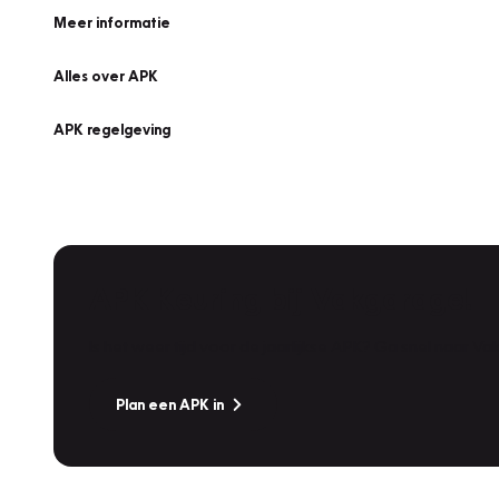
Meer informatie
Alles over APK
APK regelgeving
APK Keuring bij Vakgarage!
Is het weer tijd voor de jaarlijkse APK? Ga snel naar V
Plan een APK in