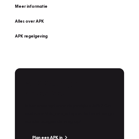
Meer informatie
Alles over APK
APK regelgeving
APK Keuring bij
Vakgarage!
Is het weer tijd voor de jaarlijkse APK? Ga
snel naar Vakgarage bij u in de buurt, en ga
zonder zorgen de weg op!
Plan een APK in