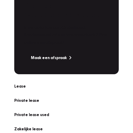
Plan een
Werkplaatsafspraak
Is uw auto toe aan Onderhoud,
Bandenwissel of een Vakantiecheck? Plan
online een afspraak!
Maak een afspraak
Lease
Private lease
Private lease used
Zakelijke lease