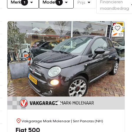
Financieren
Merk
Model
Prijs
1
1
maandbedrag
Vakgarage Mark Molenaar
| Sint Pancras (NH)
Fiat 500