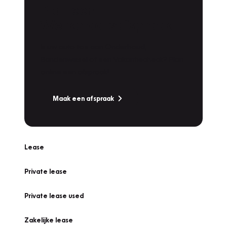
Plan een
Werkplaatsafspraak
Is uw auto toe aan Onderhoud,
Bandenwissel of een Vakantiecheck? Plan
online een afspraak!
Maak een afspraak
Lease
Private lease
Private lease used
Zakelijke lease