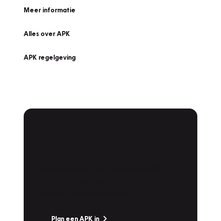
Meer informatie
Alles over APK
APK regelgeving
APK Keuring bij
Vakgarage!
Is het weer tijd voor de jaarlijkse APK? Ga
snel naar Vakgarage bij u in de buurt, en ga
zonder zorgen de weg op!
Plan een APK in