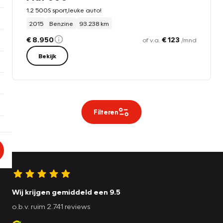
1.2 500S sport,leuke auto!
2015
Benzine
93.238 km
€ 8.950
€ 123
of v.a.
/mnd
Bekijk
Filteren
Wij krijgen gemiddeld een 9.5
o.b.v. ruim 2.741 reviews