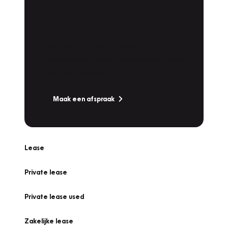
Plan een
Werkplaatsafspraak
Is uw auto toe aan Onderhoud,
Bandenwissel of een Vakantiecheck? Plan
online een afspraak!
Maak een afspraak
Lease
Private lease
Private lease used
Zakelijke lease