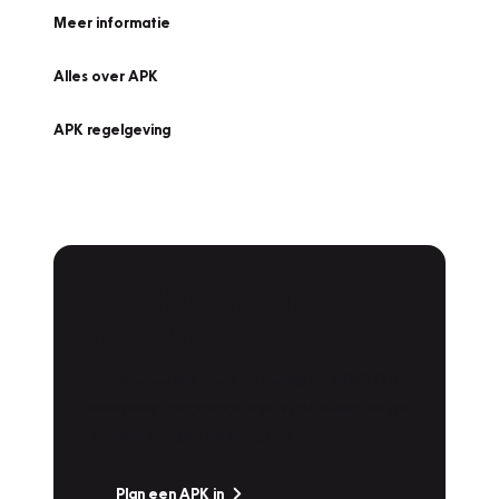
Meer informatie
Alles over APK
APK regelgeving
APK Keuring bij
Vakgarage!
Is het weer tijd voor de jaarlijkse APK? Ga
snel naar Vakgarage bij u in de buurt, en ga
zonder zorgen de weg op!
Plan een APK in