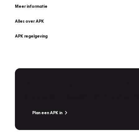
Meer informatie
Alles over APK
APK regelgeving
APK Keuring bij Vakgarage!
Is het weer tijd voor de jaarlijkse APK? Ga snel naar V
Plan een APK in