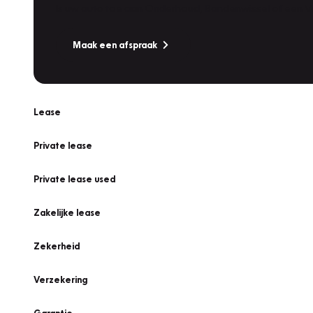
Is uw auto toe aan Onderhoud, Bandenwissel of een Va
Maak een afspraak
Lease
Private lease
Private lease used
Zakelijke lease
Zekerheid
Verzekering