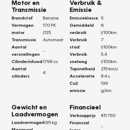
Motor en
Verbruik &
Transmissie
Emissie
Brandstof
Benzine
Emissieklasse
5
Vermogen
170 PK
Gemiddeld
6
motor
(125
verbruik
l/100km
Transmissie
Automaat
Verbruik
7
Aantal
stad
l/100km
-
versnellingen
Verbruik
5.4
Cilinderinhoud
1798 cc
snelweg
l/100km
Aantal
Topsnelheid
215 km/u
4
cilinders
Acceleratie
8.4 s
Co2
139
emissie
g/km
Gewicht en
Financieel
Laadvermogen
Verkoopprijs
€11.750
Laadvermogen
595 kg
Financial
-
Maximaal
lease