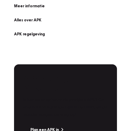
Meer informatie
Alles over APK
APK regelgeving
APK Keuring bij
Vakgarage!
Is het weer tijd voor de jaarlijkse APK? Ga
snel naar Vakgarage bij u in de buurt, en ga
zonder zorgen de weg op!
Plan een APK in