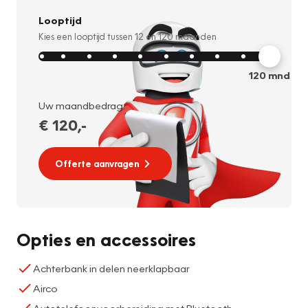
Looptijd
Kies een looptijd tussen
12
en
120
maanden
120
mnd
Uw maandbedrag:
€ 120
,-
Offerte aanvragen
Opties en accessoires
Achterbank in delen neerklapbaar
Airco
Autotelefoonvoorbereiding met Bluetooth