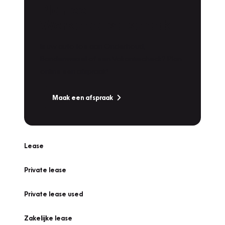
Plan een
Werkplaatsafspraak
Is uw auto toe aan Onderhoud,
Bandenwissel of een Vakantiecheck? Plan
online een afspraak!
Maak een afspraak
Lease
Private lease
Private lease used
Zakelijke lease