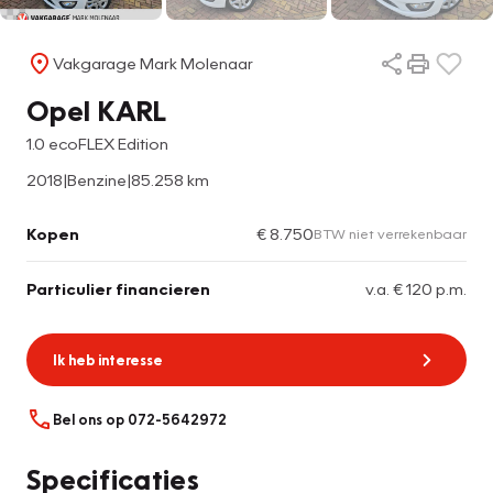
Vakgarage Mark Molenaar
Opel KARL
1.0 ecoFLEX Edition
2018
|
Benzine
|
85.258 km
Kopen
€ 8.750
BTW niet verrekenbaar
Particulier financieren
v.a. € 120 p.m.
Ik heb interesse
Bel ons op 072-5642972
Specificaties