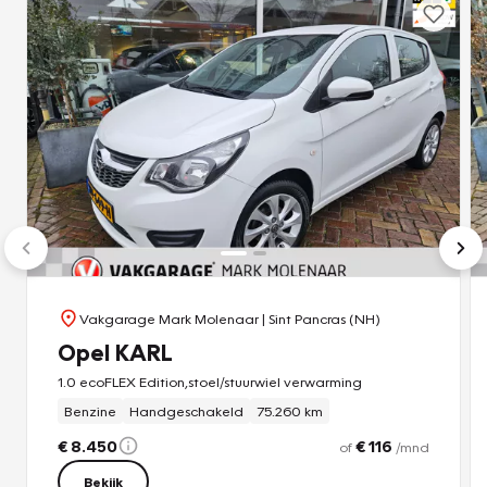
Vakgarage Mark Molenaar
| Sint Pancras (NH)
Opel KARL
1.0 ecoFLEX Edition,stoel/stuurwiel verwarming
Benzine
Handgeschakeld
75.260 km
€ 8.450
€ 116
of
/mnd
Bekijk