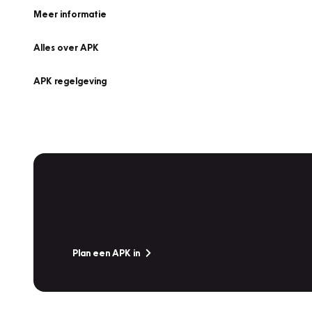
Meer informatie
Alles over APK
APK regelgeving
APK Keuring bij Vakgarage!
Is het weer tijd voor de jaarlijkse APK? Ga snel naar V
Plan een APK in