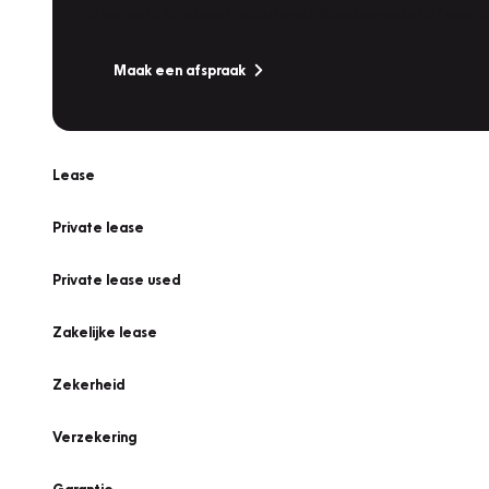
Is uw auto toe aan Onderhoud, Bandenwissel of een Va
Maak een afspraak
Lease
Private lease
Private lease used
Zakelijke lease
Zekerheid
Verzekering