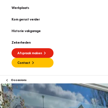
Werkplaats
Kom gerust verder
Historie vakgarage
Zekerheden
Afspraak maken
Contact
Occasions