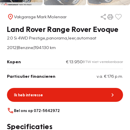
Vakgarage Mark Molenaar
Land Rover Range Rover Evoque
2.0 Si 4WD Prestige,panorama,leer,automaat
2012
|
Benzine
|
194.130 km
Kopen
€ 13.950
BTW niet verrekenbaar
Particulier financieren
v.a. € 176 p.m.
Ik heb interesse
Bel ons op 072-5642972
Specificaties