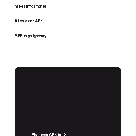
Meer informatie
Alles over APK
APK regelgeving
APK Keuring bij
Vakgarage!
Is het weer tijd voor de jaarlijkse APK? Ga
snel naar Vakgarage bij u in de buurt, en ga
zonder zorgen de weg op!
Plan een APK in