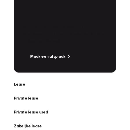
Plan een
Werkplaatsafspraak
Is uw auto toe aan Onderhoud,
Bandenwissel of een Vakantiecheck? Plan
online een afspraak!
Maak een afspraak
Lease
Private lease
Private lease used
Zakelijke lease