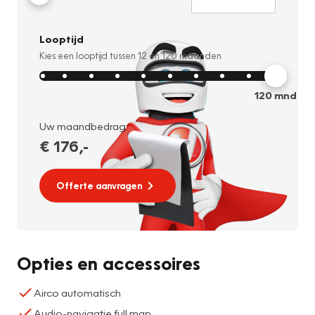
Looptijd
Kies een looptijd tussen
12
en
120
maanden
120
mnd
Uw maandbedrag:
€ 176
,-
Offerte aanvragen
Opties en accessoires
Airco automatisch
Audio-navigatie full map