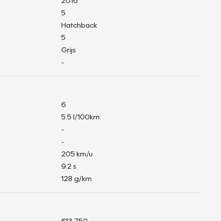
2016
5
Hatchback
5
Grijs
-
6
5.5 l/100km
-
-
205 km/u
9.2 s
128 g/km
€13.750