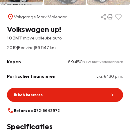
Vakgarage Mark Molenaar
Volkswagen up!
1.0 BMT move up!leuke auto
2019
|
Benzine
|
86.547 km
Kopen
€ 9.450
BTW niet verrekenbaar
Particulier financieren
v.a. € 130 p.m.
Ik heb interesse
Bel ons op 072-5642972
Specificaties