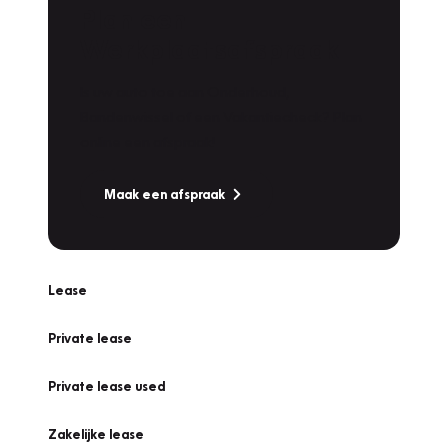
Plan een
Werkplaatsafspraak
Is uw auto toe aan Onderhoud,
Bandenwissel of een Vakantiecheck? Plan
online een afspraak!
Maak een afspraak
Lease
Private lease
Private lease used
Zakelijke lease