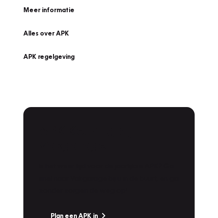
Meer informatie
Alles over APK
APK regelgeving
APK Keuring bij
Vakgarage!
Is het weer tijd voor de jaarlijkse APK? Ga
snel naar Vakgarage bij u in de buurt, en ga
zonder zorgen de weg op!
Plan een APK in