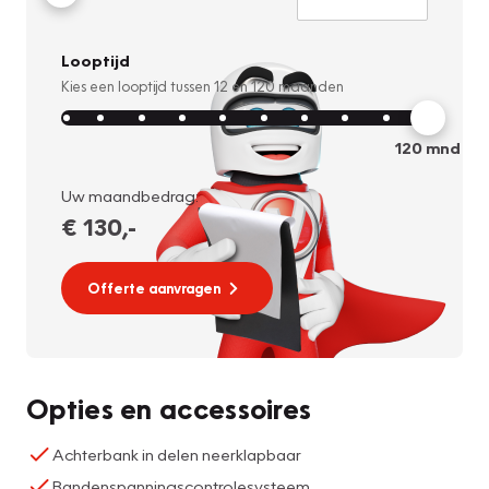
Looptijd
Kies een looptijd tussen
12
en
120
maanden
120
mnd
Uw maandbedrag:
€ 130
,-
Offerte aanvragen
Opties en accessoires
Achterbank in delen neerklapbaar
Bandenspanningscontrolesysteem