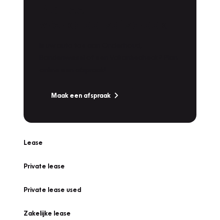
Plan een
Werkplaatsafspraak
Is uw auto toe aan Onderhoud,
Bandenwissel of een Vakantiecheck? Plan
online een afspraak!
Maak een afspraak
Lease
Private lease
Private lease used
Zakelijke lease