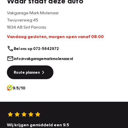
Waar staat deze auto
Vakgarage Mark Molenaar
Twuyverweg 45
1834 AB Sint Pancras
Vandaag gesloten, morgen open vanaf 08:00
Bel ons op 072-5642972
info@vakgaragemarkmolenaar.nl
Route plannen
9.5/10
Wij krijgen gemiddeld een 9.5