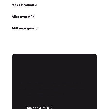
Meer informatie
Alles over APK
APK regelgeving
APK Keuring bij
Vakgarage!
Is het weer tijd voor de jaarlijkse APK? Ga
snel naar Vakgarage bij u in de buurt, en ga
zonder zorgen de weg op!
Plan een APK in