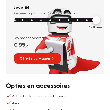
Looptijd
Kies een looptijd tussen
12
en
120
maanden
120
mnd
Uw maandbedrag:
€ 95
,-
Offerte aanvragen
Opties en accessoires
Achterbank in delen neerklapbaar
Airco
Bandenspanningscontrolesysteem