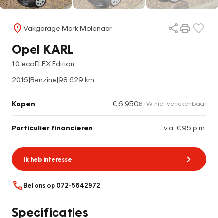
Vakgarage Mark Molenaar
Opel KARL
1.0 ecoFLEX Edition
2016
|
Benzine
|
98.629 km
Kopen
€ 6.950
BTW niet verrekenbaar
Particulier financieren
v.a. € 95 p.m.
Ik heb interesse
Bel ons op 072-5642972
Specificaties