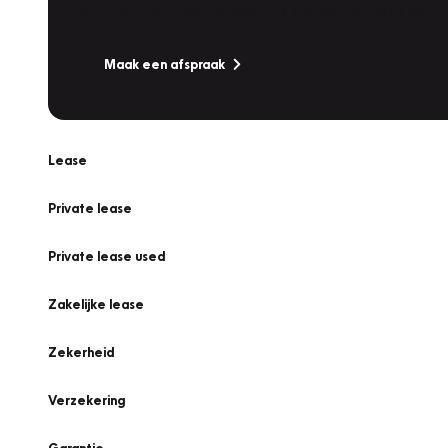
Is uw auto toe aan Onderhoud, Bandenwissel of een Va
Maak een afspraak
Lease
Private lease
Private lease used
Zakelijke lease
Zekerheid
Verzekering