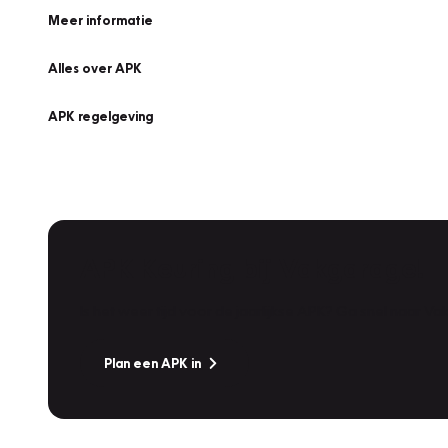
Meer informatie
Alles over APK
APK regelgeving
APK Keuring bij Vakgarage!
Is het weer tijd voor de jaarlijkse APK? Ga snel naar V
Plan een APK in