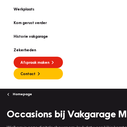
Werkplaats
Kom gerust verder
Historie vakgarage
Zekerheden
Afspraak maken
Contact
Homepage
Occasions bij Vakgarage 
Welkom in onze digitale showroom, leuk dat u een kijkje komt