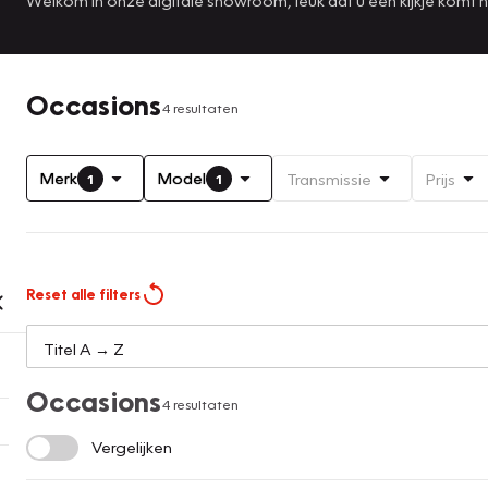
Occasions
4 resultaten
Merk
Model
Transmissie
Prijs
1
1
Reset alle filters
Occasions
4 resultaten
Vergelijken