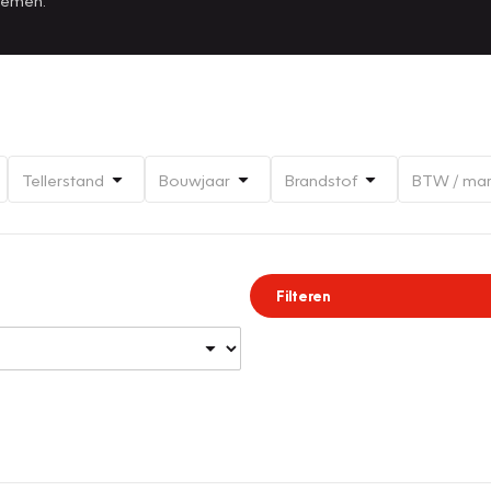
Tellerstand
Bouwjaar
Brandstof
BTW / ma
Filteren