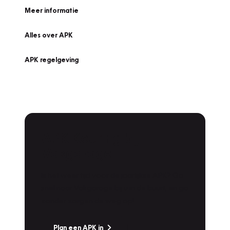
Meer informatie
Alles over APK
APK regelgeving
APK Keuring bij
Vakgarage!
Is het weer tijd voor de jaarlijkse APK? Ga
snel naar Vakgarage bij u in de buurt, en ga
zonder zorgen de weg op!
Plan een APK in