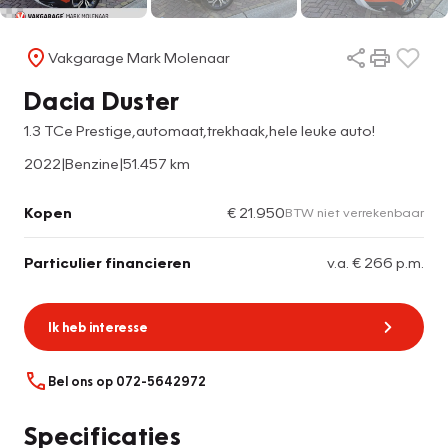
Vakgarage Mark Molenaar
Dacia Duster
1.3 TCe Prestige,automaat,trekhaak,hele leuke auto!
2022
|
Benzine
|
51.457 km
Kopen
€ 21.950
BTW niet verrekenbaar
Particulier financieren
v.a. € 266 p.m.
Ik heb interesse
Bel ons op 072-5642972
Specificaties