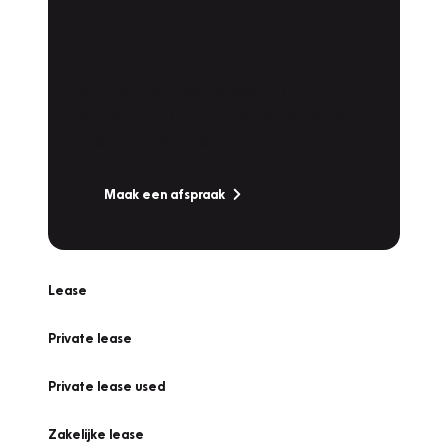
Plan een
Werkplaatsafspraak
Is uw auto toe aan Onderhoud,
Bandenwissel of een Vakantiecheck? Plan
online een afspraak!
Maak een afspraak
Lease
Private lease
Private lease used
Zakelijke lease