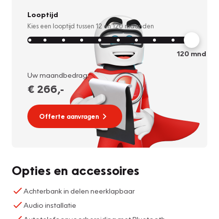
Looptijd
Kies een looptijd tussen
12
en
120
maanden
120
mnd
Uw maandbedrag:
€ 266
,-
Offerte aanvragen
Opties en accessoires
Achterbank in delen neerklapbaar
Audio installatie
Autotelefoonvoorbereiding met Bluetooth