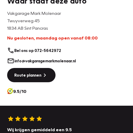
Waar staat deze auto
Vakgarage Mark Molenaar
Twuyverweg 45
1834 AB Sint Pancras
Nu gesloten, maandag open vanaf 08:00
Bel ons op 072-5642972
info@vakgaragemarkmolenaar.nl
Route plannen
9.5/10
Wij krijgen gemiddeld een 9.5