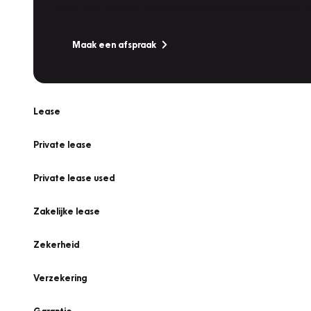
Is uw auto toe aan Onderhoud, Bandenwissel of een Va
Maak een afspraak
Lease
Private lease
Private lease used
Zakelijke lease
Zekerheid
Verzekering