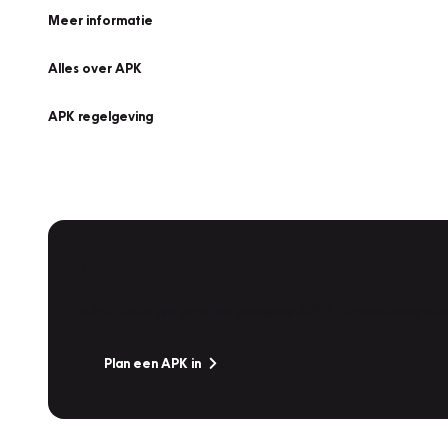
Meer informatie
Alles over APK
APK regelgeving
APK Keuring bij Vakgarage!
Is het weer tijd voor de jaarlijkse APK? Ga snel naar V
Plan een APK in