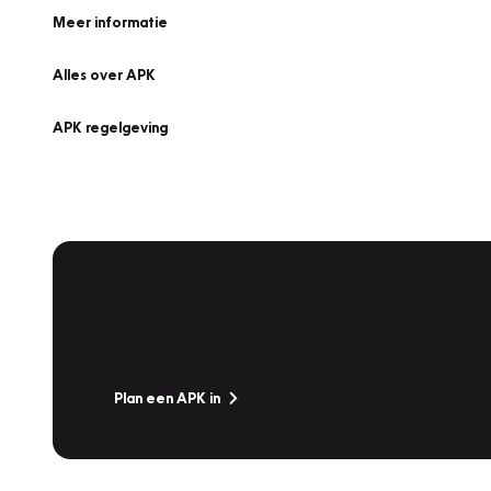
Meer informatie
Alles over APK
APK regelgeving
APK Keuring bij Vakgarage!
Is het weer tijd voor de jaarlijkse APK? Ga snel naar V
Plan een APK in