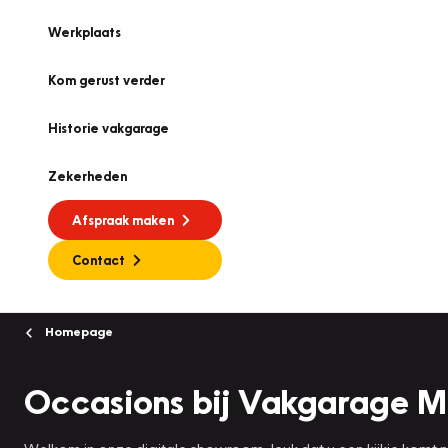
Werkplaats
Kom gerust verder
Historie vakgarage
Zekerheden
Afspraak maken
Contact
Homepage
Occasions bij Vakgarage 
Welkom in onze digitale showroom, leuk dat u een kijkje komt