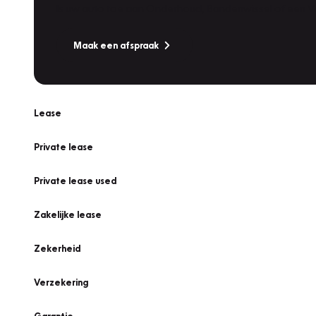
Is uw auto toe aan Onderhoud, Bandenwissel of een Va
Maak een afspraak
Lease
Private lease
Private lease used
Zakelijke lease
Zekerheid
Verzekering