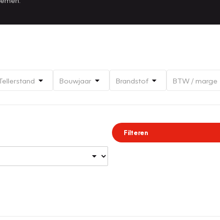
Tellerstand
Bouwjaar
Brandstof
BTW / marge
Filteren