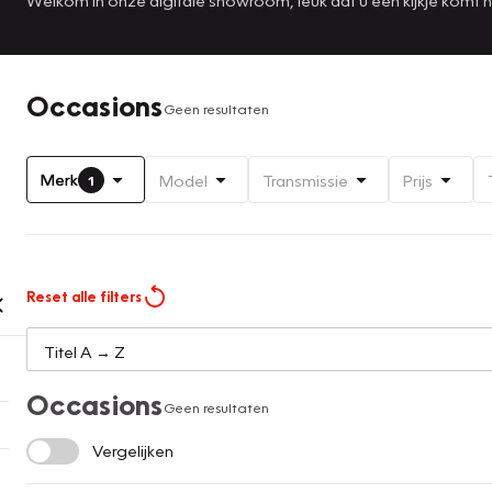
Occasions
Geen resultaten
Merk
Model
Transmissie
Prijs
1
Reset alle filters
Occasions
Geen resultaten
Vergelijken