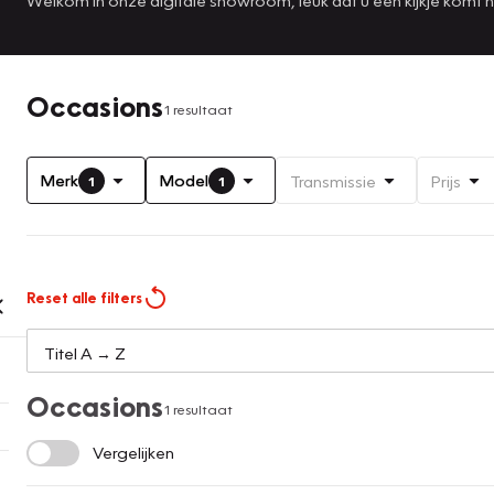
Occasions
1 resultaat
Merk
Model
Transmissie
Prijs
1
1
Reset alle filters
Occasions
1 resultaat
Vergelijken