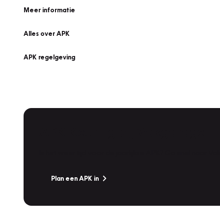
Meer informatie
Alles over APK
APK regelgeving
APK Keuring bij Vakgarage!
Is het weer tijd voor de jaarlijkse APK? Ga snel naar V
Plan een APK in