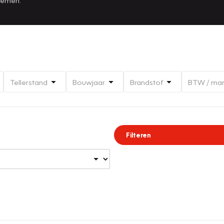
Tellerstand
Bouwjaar
Brandstof
BTW / ma
Filteren