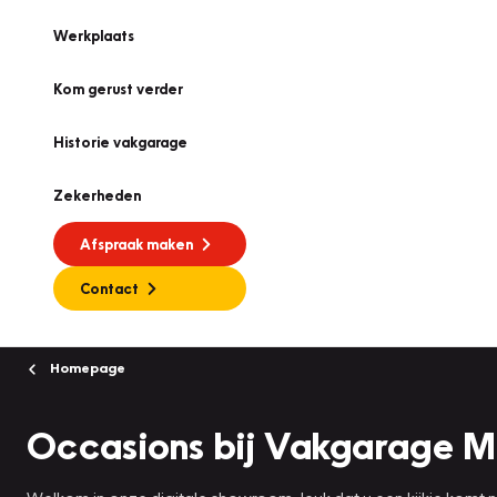
Werkplaats
Kom gerust verder
Historie vakgarage
Zekerheden
Afspraak maken
Contact
Homepage
Occasions bij Vakgarage 
Welkom in onze digitale showroom, leuk dat u een kijkje komt