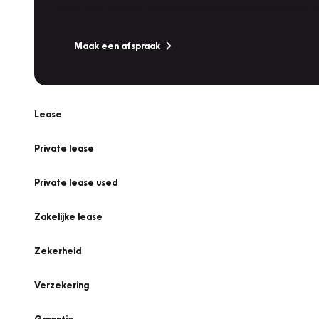
Is uw auto toe aan Onderhoud, Bandenwissel of een Va
Maak een afspraak
Lease
Private lease
Private lease used
Zakelijke lease
Zekerheid
Verzekering