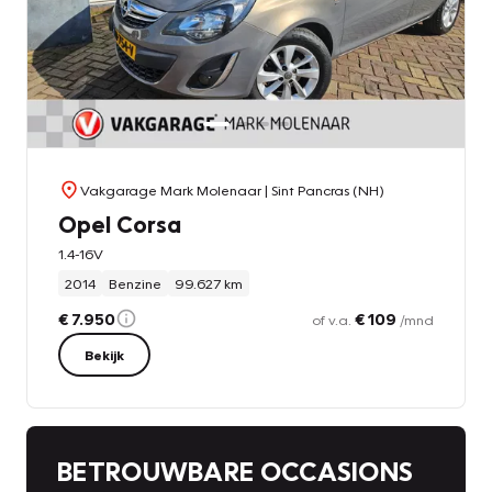
Vakgarage Mark Molenaar
| Sint Pancras (NH)
Opel Corsa
1.4-16V
2014
Benzine
99.627 km
€ 7.950
€ 109
of v.a.
/mnd
Bekijk
BETROUWBARE OCCASIONS