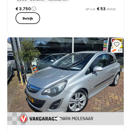
€ 3.750
€ 53
of v.a.
/mnd
Bekijk