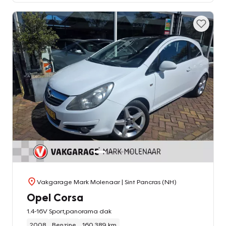
Vakgarage Mark Molenaar
| Sint Pancras (NH)
Opel Corsa
1.4-16V Sport,panorama dak
2008
Benzine
160.389 km