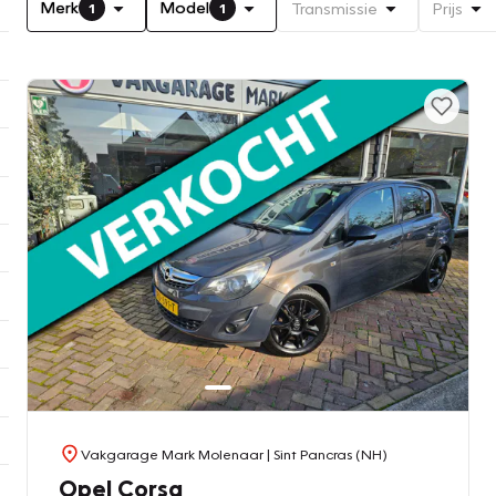
Merk
Model
Transmissie
Prijs
1
1
Vakgarage Mark Molenaar
| Sint Pancras (NH)
Opel Corsa