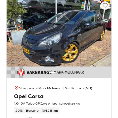
Vakgarage Mark Molenaar
| Sint Pancras (NH)
Opel Corsa
1.6-16V Turbo OPC,rvs uitlaat,schroefset kw
2013
Benzine
134.213 km