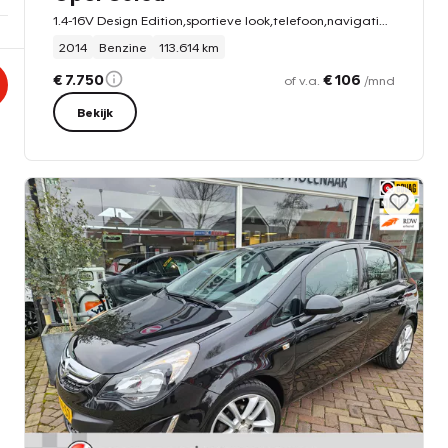
1.4-16V Design Edition,sportieve look,telefoon,navigatie,bluetooth
2014
Benzine
113.614 km
€ 7.750
€ 106
of v.a.
/mnd
Bekijk