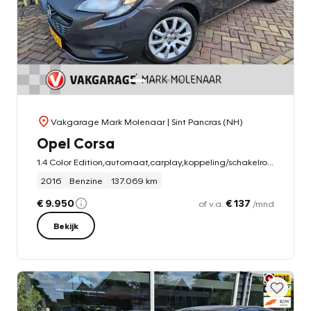
Vakgarage Mark Molenaar
| Sint Pancras (NH)
Opel Corsa
1.4 Color Edition,automaat,carplay,koppeling/schakelrobot nieuw!
2016
Benzine
137.069 km
€ 9.950
€ 137
of v.a.
/mnd
Bekijk