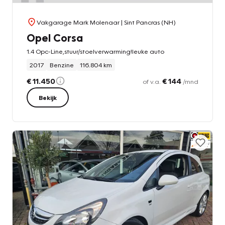
Vakgarage Mark Molenaar
| Sint Pancras (NH)
Opel Corsa
1.4 Opc-Line,stuur/stoelverwarming!leuke auto
2017
Benzine
116.804 km
€ 11.450
€ 144
of v.a.
/mnd
Bekijk