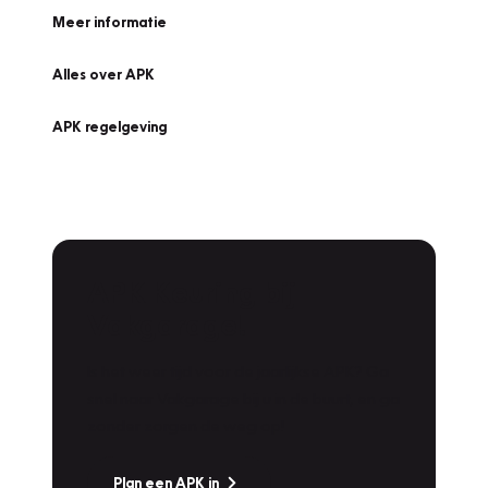
Meer informatie
Alles over APK
APK regelgeving
APK Keuring bij
Vakgarage!
Is het weer tijd voor de jaarlijkse APK? Ga
snel naar Vakgarage bij u in de buurt, en ga
zonder zorgen de weg op!
Plan een APK in