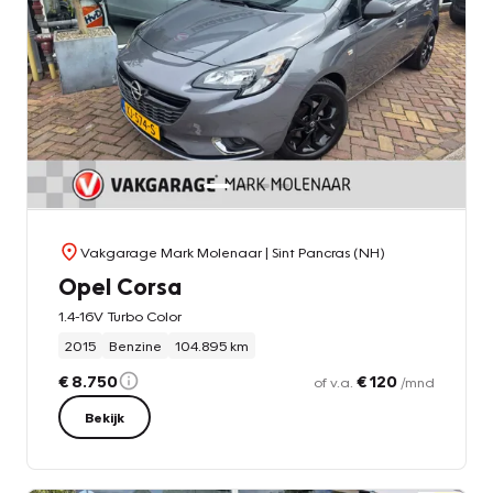
Vakgarage Mark Molenaar
| Sint Pancras (NH)
Opel Corsa
1.4-16V Turbo Color
2015
Benzine
104.895 km
€ 8.750
€ 120
of v.a.
/mnd
Bekijk