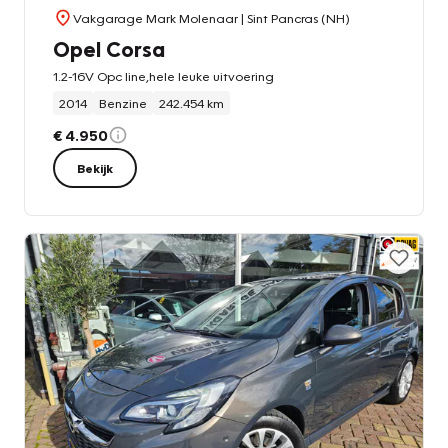
Vakgarage Mark Molenaar
| Sint Pancras (NH)
Opel Corsa
1.2-16V Opc line,hele leuke uitvoering
2014
Benzine
242.454 km
€ 4.950
Bekijk