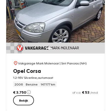
Vakgarage Mark Molenaar
| Sint Pancras (NH)
Opel Corsa
1.2-16V Silverline,automaat
2006
Benzine
147.177 km
€ 3.750
€ 53
of v.a.
/mnd
Bekijk