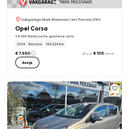
Vakgarage Mark Molenaar
| Sint Pancras (NH)
Opel Corsa
1.4-16V Berlin,nette sportieve auto
2014
Benzine
134.224 km
€ 7.650
€ 105
of v.a.
/mnd
Bekijk