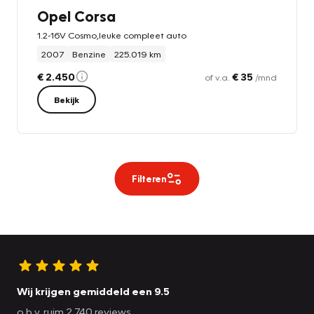
Opel Corsa
1.2-16V Cosmo,leuke compleet auto
2007
Benzine
225.019 km
€ 2.450
€ 35
of v.a.
/mnd
Bekijk
Filteren
Wij krijgen gemiddeld een 9.5
o.b.v. ruim 2.740 reviews