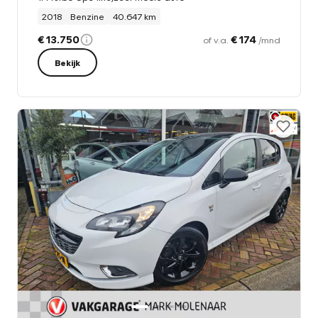
2018
Benzine
40.647 km
€ 13.750
€ 174
of v.a.
/mnd
Bekijk