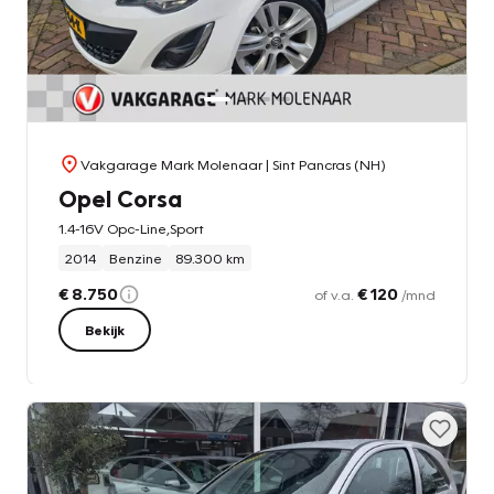
Vakgarage Mark Molenaar
| Sint Pancras (NH)
Opel Corsa
1.4-16V Opc-Line,Sport
2014
Benzine
89.300 km
€ 8.750
€ 120
of v.a.
/mnd
Bekijk