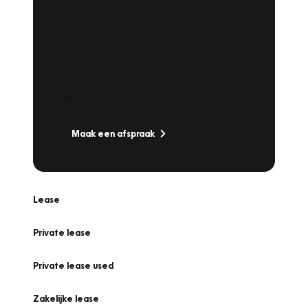
Plan een
Werkplaatsafspraak
Is uw auto toe aan Onderhoud,
Bandenwissel of een Vakantiecheck? Plan
online een afspraak!
Maak een afspraak
Lease
Private lease
Private lease used
Zakelijke lease