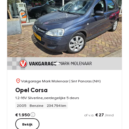
Vakgarage Mark Molenaar
| Sint Pancras (NH)
Opel Corsa
1.2-16V Silverline,oerdegelijke 5 deurs
2005
Benzine
234.794 km
€ 1.950
€ 27
of v.a.
/mnd
Bekijk