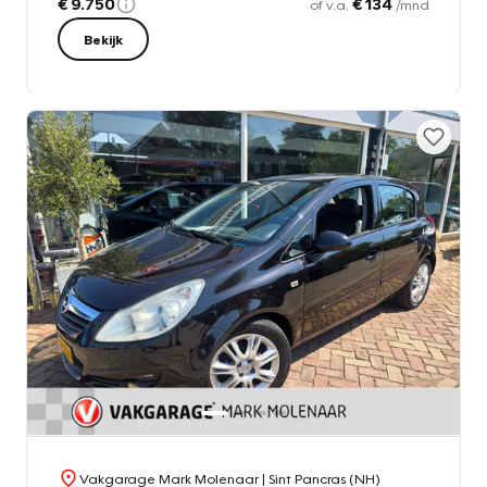
€ 9.750
€ 134
of v.a.
/mnd
Bekijk
Vakgarage Mark Molenaar
| Sint Pancras (NH)